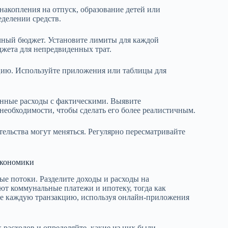
 накопления на отпуск, образование детей или
еделении средств.
сячный бюджет. Установите лимиты для каждой
джета для непредвиденных трат.
цию. Используйте приложения или таблицы для
анные расходы с фактическими. Выявите
необходимости, чтобы сделать его более реалистичным.
ельства могут меняться. Регулярно пересматривайте
экономики
е потоки. Разделите доходы и расходы на
т коммунальные платежи и ипотеку, тогда как
те каждую транзакцию, используя онлайн-приложения
 расходов и определяйте, какие из них были