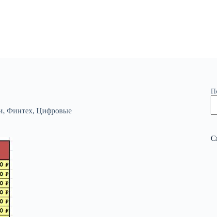
П
и
,
Финтех
,
Цифровые
С