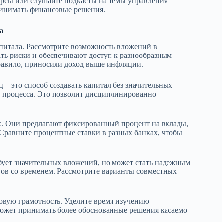
курсы или слушайте подкасты на темы управления
принимать финансовые решения.
а
питала. Рассмотрите возможность вложений в
ь риски и обеспечивают доступ к разнообразным
правило, приносили доход выше инфляции.
– это способ создавать капитал без значительных
и процесса. Это позволит дисциплинированно
ах. Они предлагают фиксированный процент на вклады,
. Сравните процентные ставки в разных банках, чтобы
бует значительных вложений, но может стать надежным
вов со временем. Рассмотрите варианты совместных
вую грамотность. Уделите время изучению
ожет принимать более обоснованные решения касаемо