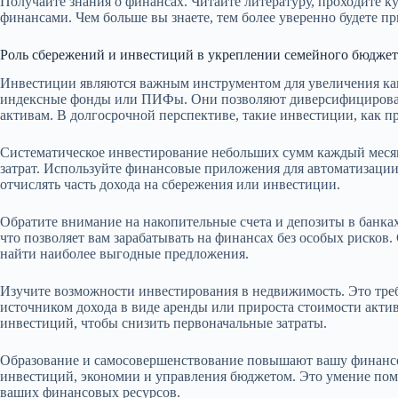
Получайте знания о финансах. Читайте литературу, проходите 
финансами. Чем больше вы знаете, тем более уверенно будете 
Роль сбережений и инвестиций в укреплении семейного бюджет
Инвестиции являются важным инструментом для увеличения ка
индексные фонды или ПИФы. Они позволяют диверсифицироват
активам. В долгосрочной перспективе, такие инвестиции, как 
Систематическое инвестирование небольших сумм каждый месяц 
затрат. Используйте финансовые приложения для автоматизаци
отчислять часть дохода на сбережения или инвестиции.
Обратите внимание на накопительные счета и депозиты в банк
что позволяет вам зарабатывать на финансах без особых рисков
найти наиболее выгодные предложения.
Изучите возможности инвестирования в недвижимость. Это тре
источником дохода в виде аренды или прироста стоимости акти
инвестиций, чтобы снизить первоначальные затраты.
Образование и самосовершенствование повышают вашу финансо
инвестиций, экономии и управления бюджетом. Это умение пом
ваших финансовых ресурсов.