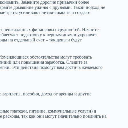
экономить. Замените дорогие привычки более
ирайте домашние ужины с друзьями. Такой подход не
мные траты усиливают независимость и создают
т неожиданных финансовых трудностей. Начните
облегчает подготовку к черным дням и укрепляет
ды на отдельный счет – так деньги будут
 Изменяющиеся обстоятельства могут требовать
тиций или повышения заработка. Следите за
егии. Эти действия помогут вам достичь желаемого
 зарплаты, пособия, доход от аренды и другие
щные платежи, питание, коммунальные услуги) и
ие расходы, так как они могут значительно повлиять на