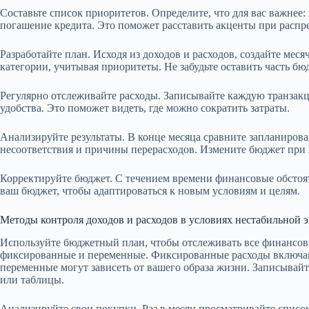
Составьте список приоритетов. Определите, что для вас важнее:
погашение кредита. Это поможет расставить акценты при распр
Разработайте план. Исходя из доходов и расходов, создайте ме
категории, учитывая приоритеты. Не забудьте оставить часть бю
Регулярно отслеживайте расходы. Записывайте каждую транзак
удобства. Это поможет видеть, где можно сократить затраты.
Анализируйте результаты. В конце месяца сравните запланиров
несоответствия и причины перерасходов. Измените бюджет при 
Корректируйте бюджет. С течением времени финансовые обстоят
ваш бюджет, чтобы адаптироваться к новым условиям и целям.
Методы контроля доходов и расходов в условиях нестабильной 
Используйте бюджетный план, чтобы отслеживать все финансовы
фиксированные и переменные. Фиксированные расходы включаю
переменные могут зависеть от вашего образа жизни. Записывай
или таблицы.
Анализируйте свои покупки. Раз в месяц просматривайте список